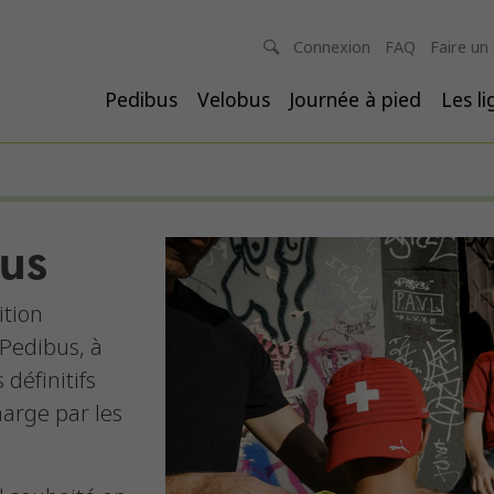
Connexion
FAQ
Faire un
Pedibus
Velobus
Journée à pied
Les l
bus
ition
 Pedibus, à
définitifs
arge par les