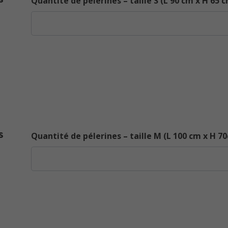
Quantité de pélerines – taille S (L 90 cm x H 65 
s
Quantité de pélerines – taille M (L 100 cm x H 7