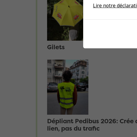
Lire notre déclarati
Gilets
Dépliant Pedibus 2026: Crée 
lien, pas du trafic