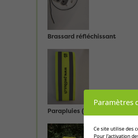
Brassard réfléchissant
Paramètres d
Parapluies (adultes)
Ce site utilise des
Pour l’activation d