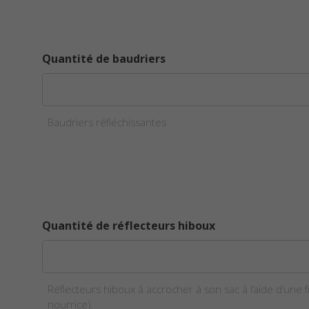
Quantité de baudriers
Baudriers réfléchissantes
Quantité de réflecteurs hiboux
Réflecteurs hiboux à accrocher à son sac à l’aide d’une f
nourrice).