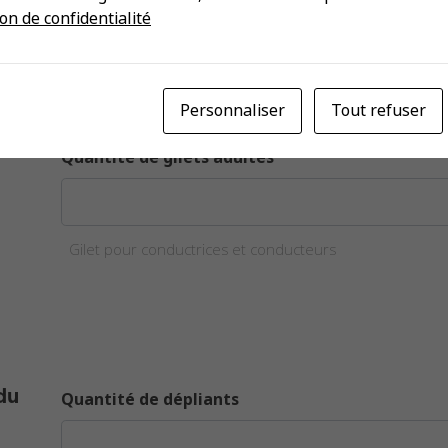
Parapluies réfléchissants
on de confidentialité
Personnaliser
Tout refuser
Quantité de gilets adultes
Gilet pour conductrices et conducteurs
du
Quantité de dépliants