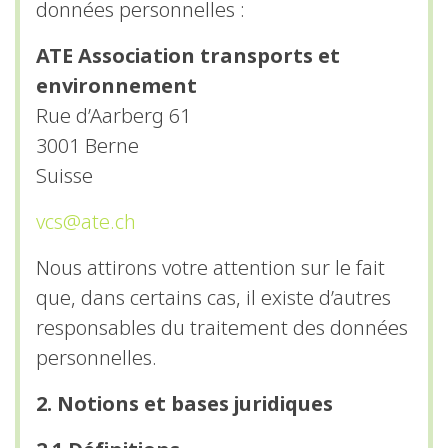
données personnelles :
du site Web.
ATE Association transports et
environnement
Statistiques
Rue d’Aarberg 61
Afin que
nous
3001 Berne
puissions
Suisse
améliorer la
fonctionnalité
vcs@ate.ch
et la
structure du
Nous attirons votre attention sur le fait
site Web, en
que, dans certains cas, il existe d’autres
fonction de
la façon dont
responsables du traitement des données
le site Web
personnelles.
est utilisé.
2. Notions et bases juridiques
Experience