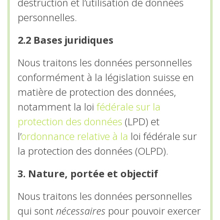
destruction et l’utilisation de données
En partageant
votre intérêt et
personnelles.
votre
comportement
2.2 Bases juridiques
lorsque vous
visitez notre
Nous traitons les données personnelles
site, vous
conformément à la législation suisse en
augmentez les
matière de protection des données,
chances de
voir du
notamment la loi
fédérale sur la
contenu et des
protection des données
(LPD) et
offres
l’
ordonnance relative à la
loi fédérale sur
personnalisés.
la protection des données (OLPD).
3. Nature, portée et objectif
Nous traitons les données personnelles
qui sont
nécessaires
pour pouvoir exercer