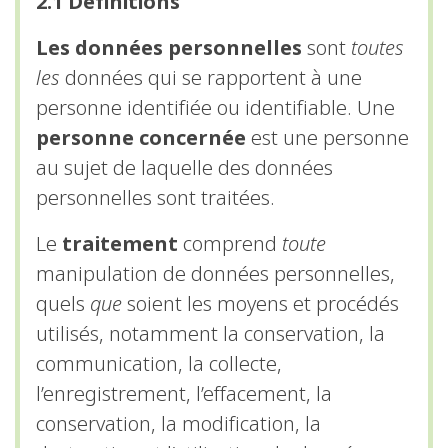
2.1 Définitions
Afin que notre
site Web
Les données personnelles
sont
toutes
fonctionne
les
données qui se rapportent à une
aussi bien que
personne identifiée ou identifiable. Une
possible lors
de votre visite.
personne concernée
est une personne
Si vous
au sujet de laquelle des données
refusez ces
personnelles sont traitées.
cookies,
certaines
Le
traitement
comprend
toute
fonctionnalités
comme la
manipulation de données personnelles,
carte des
quels
que
soient les moyens et procédés
lignes Pédibus
utilisés, notamment la conservation, la
disparaîtront
du site Web.
communication, la collecte,
l’enregistrement, l’effacement, la
conservation, la modification, la
Marketing