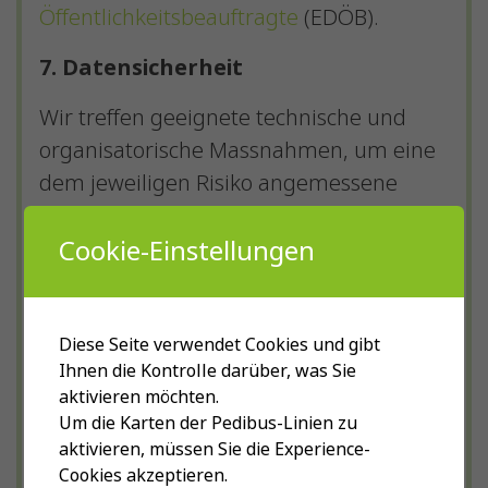
Öffentlichkeitsbeauftragte
(EDÖB).
7. Datensicherheit
Wir treffen geeignete technische und
organisatorische Massnahmen, um eine
dem jeweiligen Risiko angemessene
Datensicherheit zu gewährleisten. Wir
Cookie-Einstellungen
können aber keine absolute
Datensicherheit gewährleisten.
Der Zugriff auf unsere Website erfolgt
Diese Seite verwendet Cookies und gibt
mittels Transportverschlüsselung (SSL /
Ihnen die Kontrolle darüber, was Sie
TLS, insbesondere mit dem Hypertext
aktivieren möchten.
Um die Karten der Pedibus-Linien zu
Transfer Protocol Secure, abgekürzt
aktivieren, müssen Sie die Experience-
HTTPS). Die meisten Browser
Cookies akzeptieren.