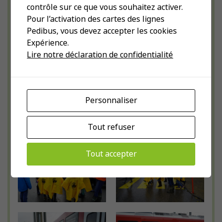
contrôle sur ce que vous souhaitez activer.
Saint-Cergue par les communes
Pour l’activation des cartes des lignes
vaudoises de Trélex, Genolier, Givrins,
Pedibus, vous devez accepter les cookies
Arzier-Le Muids et Saint-Cergue.
Expérience.
Aujourd’hui, de nouveaux Peditrains se
Lire notre déclaration de confidentialité
développent notamment sur la ligne Bex
– Villars-sur-Ollon, dans les Préalpes
vaudoises. Actuellement, une centaine
Personnaliser
d’enfants bénéficient des bienfaits de ces
lignes multimodales.
Tout refuser
Tout accepter