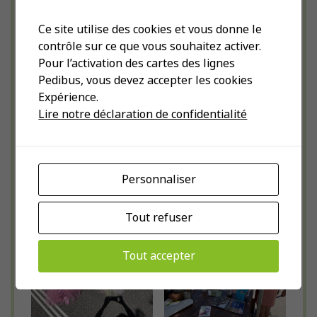
qui sont passées nous voir, pour leur
Ce site utilise des cookies et vous donne le
chaleureux échanges, leur partages
contrôle sur ce que vous souhaitez activer.
enthousiastes d’expériences et leur
Pour l’activation des cartes des lignes
bonne humeur. Ces moments de
Pedibus, vous devez accepter les cookies
Expérience.
rencontre et de partage sont précieux et
Lire notre déclaration de confidentialité
renforcent notre motivation à faire vivre
le Pedibus dans le Jura.
À très bientôt sur les chemins… et peut-
Personnaliser
être sur une ligne Pedibus !
Tout refuser
Tout accepter