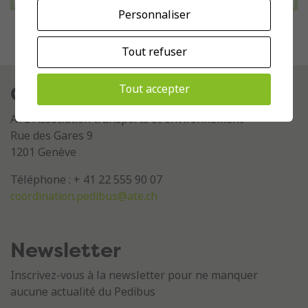
Personnaliser
Tout refuser
Contact
Tout accepter
ATE Association transports et environnement
Rue des Gares 9
1201 Genève
Téléphone : + 41 22 555 90 07
coordination.pedibus@ate.ch
Newsletter
Inscrivez-vous à la newsletter pour ne manquer
aucune actualité du Pedibus