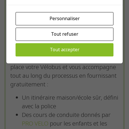
jusqu’à l’école.
Personnaliser
Vous y avez déjà pensé ? Nous
sommes là pour vous aider à
Tout refuser
l’organiser !
L’ATE Association transports et
Tout accepter
environnement
vous aide à mettre en
place votre Vélobus et vous accompagne
tout au long du processus en fournissant
gratuitement :
Un itinéraire maison/école sûr, défini
avec la police
Des cours de conduite donnés par
PRO VELO
pour les enfants et les