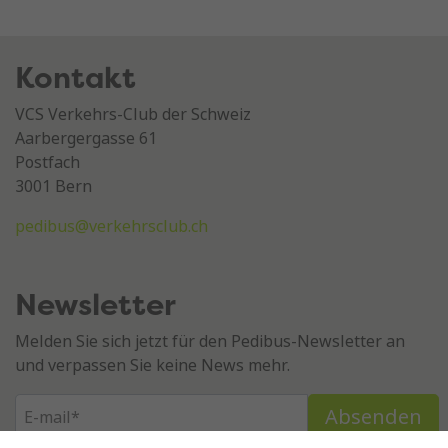
Kontakt
VCS Verkehrs-Club der Schweiz
Aarbergergasse 61
Postfach
3001 Bern
pedibus@verkehrsclub.ch
Newsletter
Melden Sie sich jetzt für den Pedibus-Newsletter an
und verpassen Sie keine News mehr.