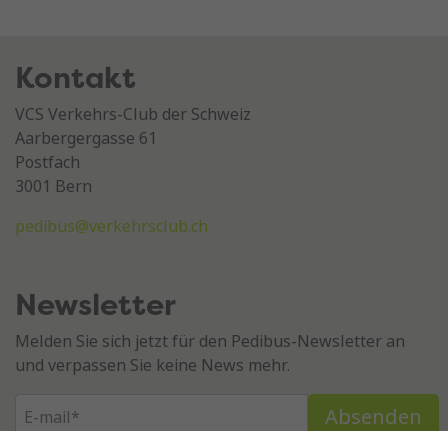
Kontakt
VCS Verkehrs-Club der Schweiz
Aarbergergasse 61
Postfach
3001 Bern
pedibus@verkehrsclub.ch
Newsletter
Melden Sie sich jetzt für den Pedibus-Newsletter an
und verpassen Sie keine News mehr.