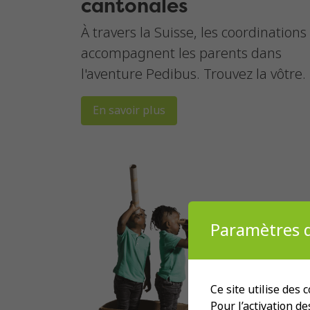
cantonales
À travers la Suisse, les coordinations
accompagnent les parents dans
l'aventure Pedibus. Trouvez la vôtre.
En savoir plus
Paramètres d
Ce site utilise des
Pour l’activation d