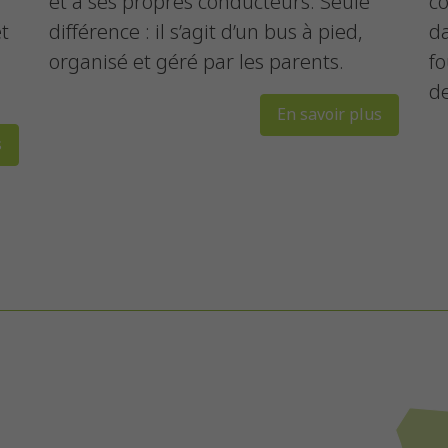
et a ses propres conducteurs. Seule
co
et
différence : il s’agit d’un bus à pied,
da
organisé et géré par les parents.
fo
de
En savoir plus
s