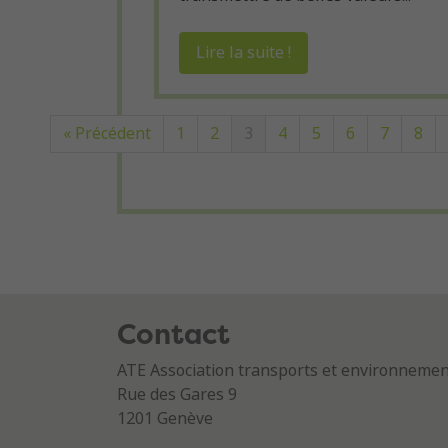
Lire la suite !
« Précédent
1
2
3
4
5
6
7
8
Contact
ATE Association transports et environneme
Rue des Gares 9
1201 Genève