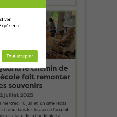
tiver.
 Expérience.
Tout accepter
Quand le chemin de
l’école fait remonter
les souvenirs
2 juillet 2025
e mercredi 16 juillet, un café-récits
’est tenu dans les locaux de l’accueil
xtra-scolaire de la Condémine à