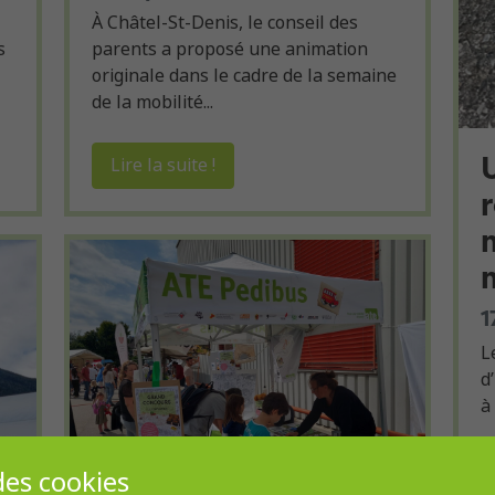
À Châtel-St-Denis, le conseil des
s
parents a proposé une animation
originale dans le cadre de la semaine
de la mobilité...
Lire la suite !
1
L
d
à
es cookies