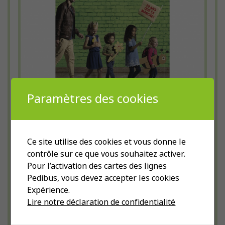
Paramètres des cookies
20 ans ça se fête
28 août 2019
Ce site utilise des cookies et vous donne le
Expositions photos, cortèges, activités
contrôle sur ce que vous souhaitez activer.
ludiques, chorales… À la rentrée scolaire et
Pour l’activation des cartes des lignes
durant la journée internationale à pied à
Pedibus, vous devez accepter les cookies
l’école, l’ATE fête le Pedibus qui souffle,
Expérience.
cette année, ses 20 bougies.
Lire notre déclaration de confidentialité
Lire la suite !