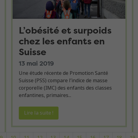
L’obésité et surpoids
chez les enfants en
Suisse
13 mai 2019
Une étude récente de Promotion Santé
Suisse (PSS) compare l’indice de masse
corporelle (IMC) des enfants des classes
enfantines, primaires...
Lire la suite !
9
10
11
12
13
14
15
16
17
18
19