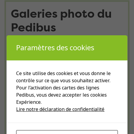
Galeries photo du
Pedibus
Retrouvez-ci-dessous le Pedibus en
Paramètres des cookies
images. Les galeries photographiques ci-
dessous vous invitent à découvrir la
diversité des actions menées par le
Ce site utilise des cookies et vous donne le
Pedibus
contrôle sur ce que vous souhaitez activer.
Pour l’activation des cartes des lignes
Pedibus, vous devez accepter les cookies
Expérience.
Lire notre déclaration de confidentialité