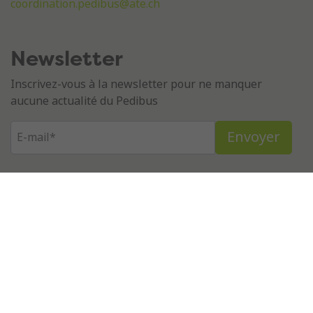
coordination.pedibus@ate.ch
Newsletter
Inscrivez-vous à la newsletter pour ne manquer
aucune actualité du Pedibus
© ATE Pedibus 2026
Déclaration de confidentialité
Design et développement EtienneEtienne