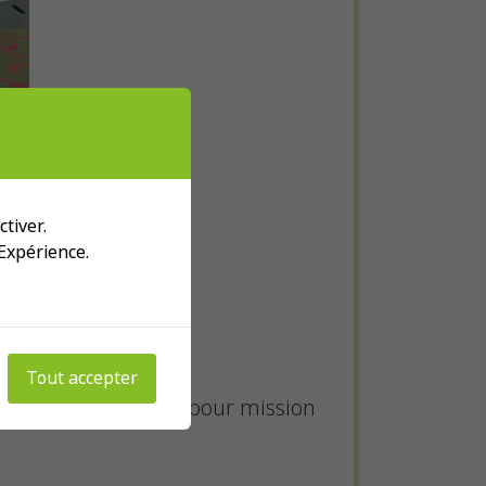
tiver.
 Expérience.
Tout accepter
tion de
REPER
qui a pour mission