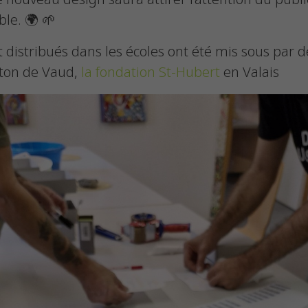
le. 🌍 🌱
distribués dans les écoles ont été mis sous par de
ton de Vaud,
la fondation St-Hubert
en Valais