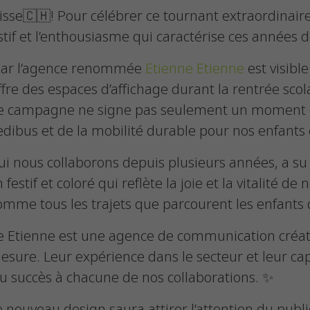
isse🇨🇭! Pour célébrer ce tournant extraordinair
tif et l’enthousiasme qui caractérise ces années d
 par l’agence renommée
Etienne Etienne
est visible
fre des espaces d’affichage durant la rentrée scola
tte campagne ne signe pas seulement un moment d
edibus et de la mobilité durable pour nos enfants et
ui nous collaborons depuis plusieurs années, a su
estif et coloré qui reflète la joie et la vitalité de 
omme tous les trajets que parcourent les enfants 
ne Etienne est une agence de communication créa
mesure. Leur expérience dans le secteur et leur ca
au succès à chacune de nos collaborations. ✨
ouveau design saura attirer l’attention du public