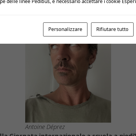
pe delle linee Pedibus, è necessario accettare i cookie Esper
Personalizzare
Rifiutare tutto
Antoine Déprez