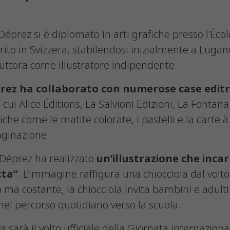
 Déprez si è diplomato in arti grafiche presso l’Éco
erito in Svizzera, stabilendosi inizialmente a Luga
tuttora come illustratore indipendente.
rez ha collaborato con numerose case editri
a cui Alice Éditions, La Salvioni Edizioni, La Fontan
iche come le matite colorate, i pastelli e la carte 
aginazione.
 Déprez ha realizzato
un’illustrazione che inc
tta”
. L’immagine raffigura una chiocciola dal volt
ma costante, la chiocciola invita bambini e adulti a
nel percorso quotidiano verso la scuola.
sarà il volto ufficiale della Giornata internaziona