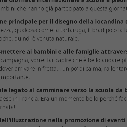
ella Giornata internazionale a scuola a piedi
ambini che hanno già partecipato a questa giorna
ione principale per il disegno della locandina
ezza, qualcosa come la tartaruga, il bradipo o la 
iche, quindi è venuta naturale.
mettere ai bambini e alle famiglie attravers
 campagna, vorrei far capire che è bello andare p
dover arrivare in fretta… un po’ di calma, rallentare
importante.
nale legato al camminare verso la scuola da
paese in Francia. Era un momento bello perché face
rnata!
 dell’illustrazione nella promozione di event