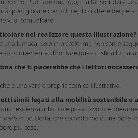
ntissimo. Puoi fare una foto, ma far sorridere una 
bertà: puoi giocare con la luce, il carattere dei per
he vuoi comunicare.
ticolare nel realizzare questa illustrazione?
e una lumaca! Solo in piccolo, ma non come sogge
è stato divertente affrontare questa “sfida lumaca”
ndina che ti piacerebbe che i lettori notasse
che è una vera e propria tecnica illustrativa.
etti simili legati alla mobilità sostenibile o a
una residenza artistica e posso lavorare liberame
ndare in bicicletta, che secondo me è una delle in
dere più cose.