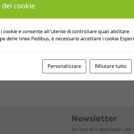
 dei cookie
Giornata
Pedibus: 20
internazion
anni che
le a scuola a
funziona!
 i cookie e consente all'utente di controllare quali abilitare.
piedi
pe delle linee Pedibus, è necessario accettare i cookie Esper
Personalizzare
Rifiutare tutto
Newsletter
Iscriviti alla newsletter p