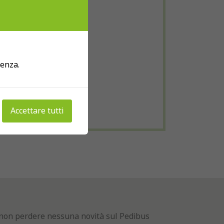
a
ienza.
Accettare tutti
er non perdere nessuna novità sul Pedibus