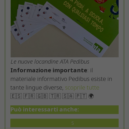
Le nuove locandine ATA Pedibus
Informazione importante
: il
materiale informativo Pedibus esiste in
tante lingue diverse,
scoprile tutte
🇪🇸 🇫🇷 🇬🇧 🇹🇷 🇸🇦 🇵🇹 🌍
Può interessarti anche:
Divertitevi con il Pedibu
s