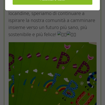
sostegno al Pedibus! Con le nuove
locandine, speriamo di continuare a
ispirare la nostra comunità a camminare
insieme verso un futuro più sano, più
sostenibile e più felice!