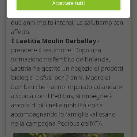
Accettare tutti
cambiato volto.
Hélène Maret lascia la posizione dopo
due anni molto intensi. La salutiamo con
affetto.
È Laetitia Moulin Darbellay
a
prendere il testimone. Dopo una
formazione nell’ambito dell’infanzia,
Laetitia ha gestito un negozio di prodotti
biologici e sfusi per 7 anni. Madre di
bambini che hanno imparato ad andare
a scuola con il Pedibus, si impegnerà
ancora di più nella mobilità dolce
accompagnando le famiglie vallesane
nella campagna Pedibus dell’ATA.