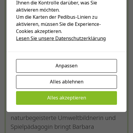
Ihnen die Kontrolle darüber, was Sie
VCS Schweiz und wechselt in
aktivieren möchten.
diesem Frühjahr zu den
Um die Karten der Pedibus-Linien zu
Schulwebprojekten. Sie ist neu
aktivieren, müssen Sie die Experience-
Cookies akzeptieren.
verantwortlich für den
«Pedibus
Lesen Sie unsere Datenschutzerklärung
Deutschweiz»
und die
Aktionswochen
«walk to school»
.
Das dritte Schulwebprojekt des
Anpassen
VCS: «Mobilitätskonzepte für
Schulen» betreut wie bis anhin
Alles ablehnen
Katja Marthaler.
Alles akzeptieren
Barbara wohnt im Oberwallis und hat
drei erwachsene Kinder. Als
naturbegeisterte Umweltbildnerin und
Spielpädagogin bringt Barbara