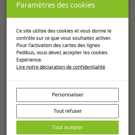
Paramètres des cookies
Galeries photo du
Pedibus
Ce site utilise des cookies et vous donne le
contrôle sur ce que vous souhaitez activer.
Retrouvez-ci-dessous le Pedibus en
Pour l’activation des cartes des lignes
images. Les galeries photographiques ci-
Pedibus, vous devez accepter les cookies
dessous vous invitent à découvrir la
Expérience.
Lire notre déclaration de confidentialité
diversité des actions menées par le
Pedibus
Personnaliser
Tout refuser
Tout accepter