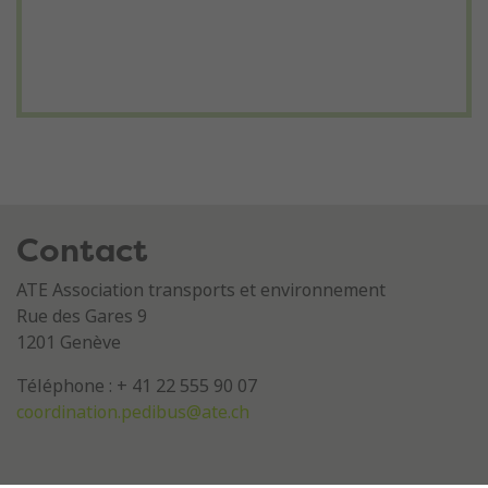
Contact
ATE Association transports et environnement
Rue des Gares 9
1201 Genève
Téléphone : + 41 22 555 90 07
coordination.pedibus@ate.ch