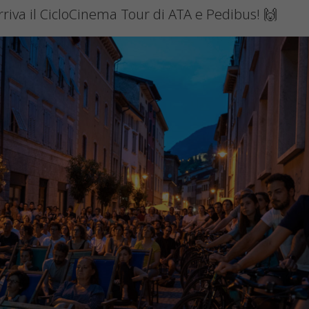
rriva il CicloCinema Tour di ATA e Pedibus! 🙌