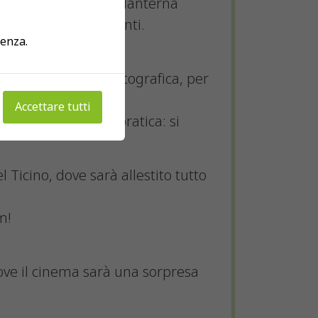
ollaborazione con La lanterna
e dei comuni ospitanti.
ienza.
e la cultura cinematografica, per
Accettare tutti
nema a pedali (in pratica: si
 Ticino, dove sarà allestito tutto
m!
 dove il cinema sarà una sorpresa