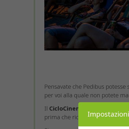
Pensavate che Pedibus potesse s
per voi alla quale non potete ma
Il
CicloCinema Tour di ATA e 
Impostazioni
prima che ricominci la scuola.