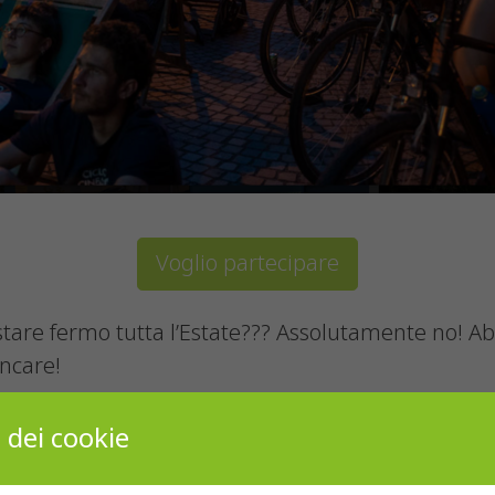
Voglio partecipare
tare fermo tutta l’Estate??? Assolutamente no! 
ncare!
Pedibus
arriva a casa vostra per rendere magiche l
 dei cookie