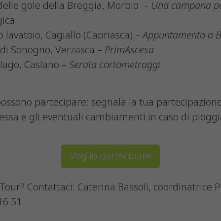
delle gole della Breggia, Morbio –
Una campana pe
gica
 lavatoio, Cagiallo (Capriasca) –
Appuntamento a Be
a di Sonogno, Verzasca –
PrimAscesa
 lago, Caslano –
Serata cortometraggi
 possono partecipare: segnala la tua partecipazione
teressa e gli eventuali cambiamenti in caso di pio
Voglio partecipare
l Tour? Contattaci: Caterina Bassoli, coordinatrice 
16 51