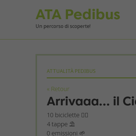
ATA Pedibus
Un percorso di scoperte!
ATTUALITÀ PEDIBUS
« Retour
Arrivaaa… il C
10 biciclette 🚴‍♂️
4 tappe ⛱
0 emissioni 🌱