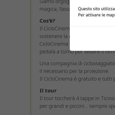
Siamo orgogliosi di portare per l
magica, l’associazione Ciclocine
Questo sito utilizza
Per attivare le map
Cos’è?
Il CicloCinema è un cinema a ped
sostenere la mobilità sostenibile
CicloCinema è un progetto che pre
pedala a turno per vedere il film!
Una compagnia di cicloviaggiatori
il necessario per la proiezione.
Il CicloCinema è gratuito e tutt
Il tour
Il tour toccherà 4 tappe in Ticin
per grandi e piccini… sempre sp