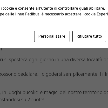
a prima volta in Svizzera il CicloCinema Tour in c
ma e Pro velo Ticino e grazie al sostegno di SWICA 
 i cookie e consente all'utente di controllare quali abilitare.
pe delle linee Pedibus, è necessario accettare i cookie Esper
ali, itinerante ed auto-sostenibile per promuover
 e per ritrovarsi insieme.
Personalizzare
Rifiutare tutto
vede l’uso di dieci biciclette per alimentare un ci
).
 si sposterà ogni giorno in una diversa località del
i possono pedalare… o godersi semplicemente il fil
o, in luoghi bucolici e magici del nostro territorio
ostandosi su 2 ruote!