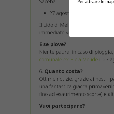
Saceba.
Per attivare le map
27 agosto, ore 20.30,
Lido di
Il Lido di Melide è facilmente r
immediate vicinanze. In caso di pi
E se piove?
Niente paura, in caso di pioggia, 
comunale ex-Bic a Melide
il 27 
6.
Quanto costa?
Ottime notizie: grazie ai nostri pa
una fantastica giacca primaveri
fino ad esaurimento scorte) e al
Vuoi partecipare?