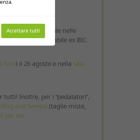
ienza.
 comunque disponibile nelle
Accettare tutti
le inferiore dello stabile ex BIC.
i forn
i il 26 agosto e nella
sala
tutti! Inoltre, per i “pedalatori”,
ding and Service
(taglie miste,
li per voi