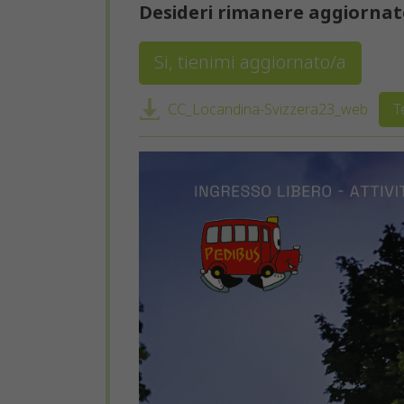
Desideri rimanere aggiornato
Si, tienimi aggiornato/a
CC_Locandina-Svizzera23_web
T