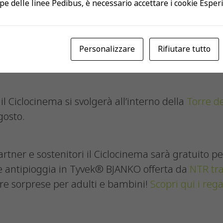
pe delle linee Pedibus, è necessario accettare i cookie Esper
 Melide
.
Guarda la mappa.
aggiungibile con i mezzi pubblici. Un parcheggio è
Personalizzare
Rifiutare tutto
oggia, l’evento si svolgerà al chiuso, presso il loca
il Ciclocinema si svolgerà all’interno della
Torre de
agosto.
rtner e sostenitori il Ciclocinema sarà gratuito per 
le antipioggia in Tyvek® BJANKO offerta da
NTR tra
tre sorprese per adulti e bambini!
Scopri qui i rega