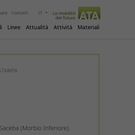
are
Contatti
IT
i
Linee
Attualità
Attività
Materiali
STAMPA
 Saceba (Morbio Inferiore).