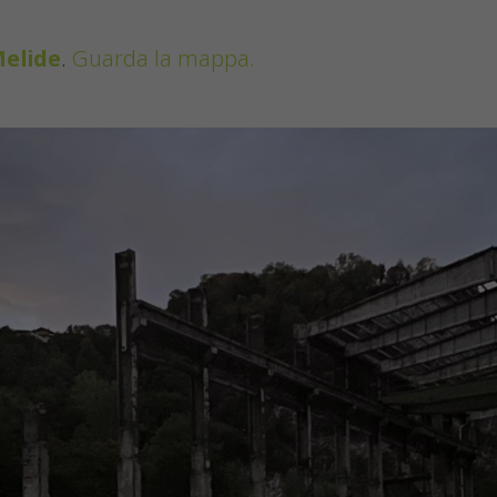
Melide
.
Guarda la mappa.