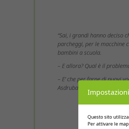
“Sai, i grandi hanno deciso ch
parcheggi, per le macchine
bambini a scuola.
– E allora? Qual è il problem
–
E’ che per farne di nuovi v
Asdrubale”
Impostazioni
Questo sito utilizza
Per attivare le map