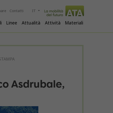
are
Contatti
IT
i
Linee
Attualità
Attività
Materiali
STAMPA
ico Asdrubale,