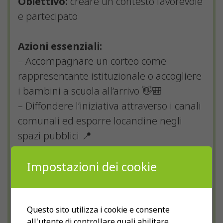
Obiettivo:
creare un contesto favorevole
e partecipato
Azioni essenziali:
– Accompagnare un corteo come
rappresentante istituzionale o accogliere
i bambini a scuola all’arrivo 👋🎒
– Diffondere l’iniziativa attraverso i canali
comunali ed esporre locandine negli
spazi pubblici 📍
– Sostenere la giornata come azione
Impostazioni dei cookie
simbolica sul territorio per mettere in
primo piano le misure attuate per
rendere più sicuri i percorsi casa-scuola.
Tante altre semplici idee da realizzare nel
Questo sito utilizza i cookie e consente
all'utente di controllare quali abilitare.