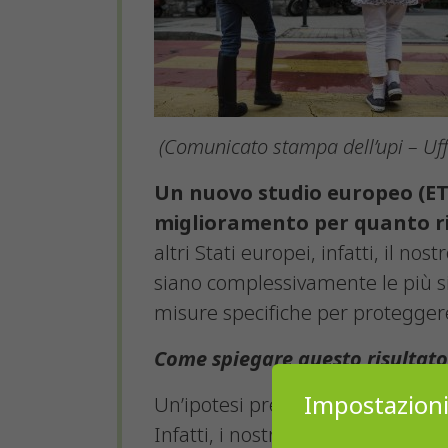
(Comunicato stampa dell’upi – Uff
Un nuovo studio europeo (ETSC
miglioramento per quanto rig
altri Stati europei, infatti, il n
siano complessivamente le più sic
misure specifiche per proteggere 
Come spiegare questo risultato
Impostazioni
Un’ipotesi presa in considerazio
Infatti, i nostri orari scolastici