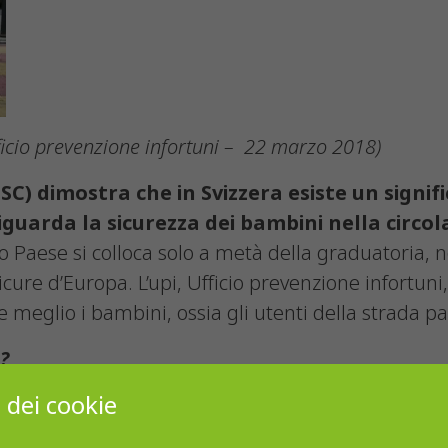
icio prevenzione infortuni – 22 marzo 2018)
) dimostra che in Svizzera esiste un signifi
uarda la sicurezza dei bambini nella circol
ostro Paese si colloca solo a metà della graduatoria,
ure d’Europa. L’upi, Ufficio prevenzione infortuni,
meglio i bambini, ossia gli utenti della strada pa
?
 dei cookie
ne è che i bambini svizzeri si spostino in media pi
 permettono un tragitto supplementare fra il domicil