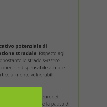
cativo potenziale di
azione stradale
. Rispetto agli
 nonostante le strade svizzere
 ritiene indispensabile attuare
rticolarmente vulnerabili.
ù dei loro compagni europei.
io e la scuola durante la pausa di