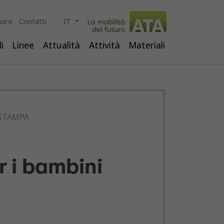
are
Contatti
IT
i
Linee
Attualità
Attività
Materiali
STAMPA
r i bambini