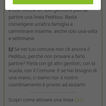
forza dal Municipio o dalla scuola. Ma non
è così! Anche un solo genitore può far
partire una linea Pedibus. Basta
coinvolgere un’altra famiglia e
camminare insieme, anche solo una volta
a settimana.
🙌 Se nel tuo comune non c’è ancora il
Pedibus, perché non provare a farlo
partire? Parla con gli altri genitori, con la
scuola, con il Comune. E se hai bisogno di
una mano, ci siamo noi: il nostro
coordinamento è pronto ad aiutarti!
Scopri come attivare una linea
QUI