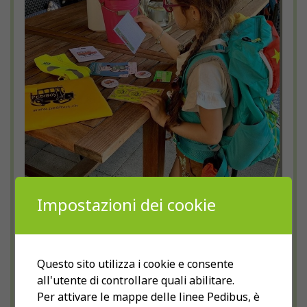
Impostazioni dei cookie
Dopo aver salito tante montagne nel
2020, quest’estate la squadra composta
da Roy Bella, di cinque anni, mamma
Questo sito utilizza i cookie e consente
Danna e papà Flavio, camminerà lungo la
all'utente di controllare quali abilitare.
Via Francigena, percorso che in territorio
Per attivare le mappe delle linee Pedibus, è