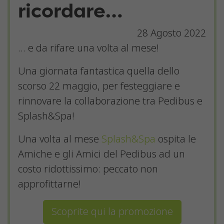
ricordare…
28 Agosto 2022
… e da rifare una volta al mese!
Una giornata fantastica quella dello
scorso 22 maggio, per festeggiare e
rinnovare la collaborazione tra Pedibus e
Splash&Spa!
Una volta al mese
Splash&Spa
ospita le
Amiche e gli Amici del Pedibus ad un
costo ridottissimo: peccato non
approfittarne!
È possibile che le impostazioni
dell'utente non consentano di
Scoprite qui la promozione
visualizzare questo contenuto. È