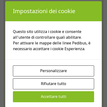
In questo breve video, tutto il
molto probabile che l'esperienza sia
Impostazioni dei cookie
divertimento della nostra giornata
disabilitata.
insieme… da guardare fino alla fine
perché è bellissimo!
Controllare le impostazioni
Questo sito utilizza i cookie e consente
all'utente di controllare quali abilitare.
Per attivare le mappe delle linee Pedibus, è
necessario accettare i cookie Esperienza.
Personalizzare
Rifiutare tutto
Scoprite
qui
le altre promozioni e
Accettare tutti
offerte per le amiche e gli amici di
ATA Pedibus!