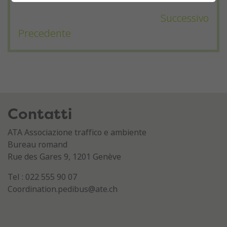
Successivo
Precedente
Contatti
ATA Associazione traffico e ambiente
Bureau romand
Rue des Gares 9, 1201 Genève
Tel : 022 555 90 07
Coordination.pedibus@ate.ch