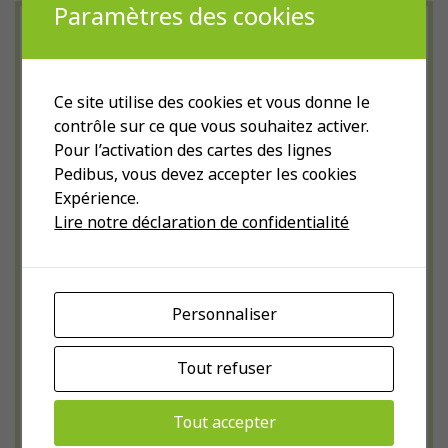
Paramètres des cookies
Galeries photo du
Pedibus
Ce site utilise des cookies et vous donne le
contrôle sur ce que vous souhaitez activer.
Retrouvez-ci-dessous le Pedibus en
Pour l’activation des cartes des lignes
images. Les galeries photographiques ci-
Pedibus, vous devez accepter les cookies
dessous vous invitent à découvrir la
Expérience.
Lire notre déclaration de confidentialité
diversité des actions menées par le
Pedibus
Personnaliser
Tout refuser
Tout accepter