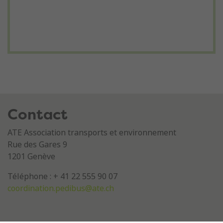
Contact
ATE Association transports et environnement
Rue des Gares 9
1201 Genève
Téléphone : + 41 22 555 90 07
coordination.pedibus@ate.ch