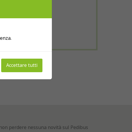
ienza.
Accettare tutti
er non perdere nessuna novità sul Pedibus