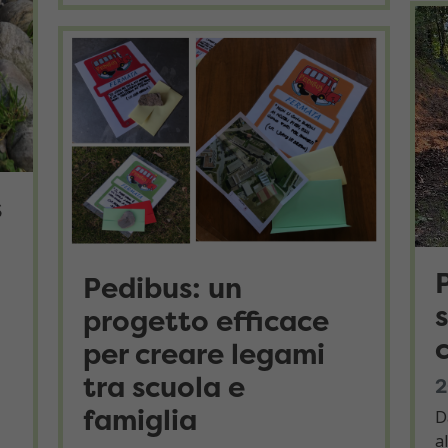
s
Pedibus: un
progetto efficace
per creare legami
tra scuola e
2
famiglia
D
a