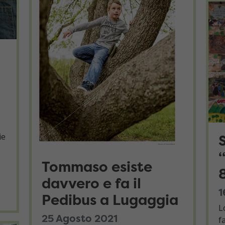
ie
Tommaso esiste
davvero e fa il
1
Pedibus a Lugaggia
L
25 Agosto 2021
f