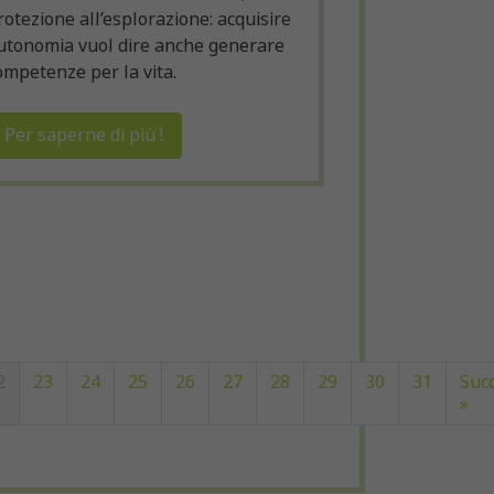
rotezione all’esplorazione: acquisire
utonomia vuol dire anche generare
ompetenze per la vita.
Per saperne di più !
2
23
24
25
26
27
28
29
30
31
Suc
»