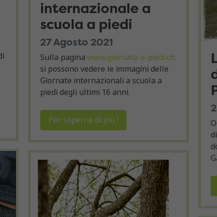
internazionale a
scuola a piedi
27 Agosto 2021
di
Sulla pagina
www.giornata-a-piedi.ch
si possono vedere le immagini delle
d
Giornate internazionali a scuola a
piedi degli ultimi 16 anni.
2
Per saperne di più !
O
d
d
G