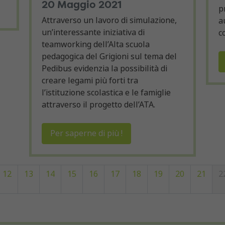
20 Maggio 2021
p
Attraverso un lavoro di simulazione,
a
un’interessante iniziativa di
c
teamworking dell’Alta scuola
pedagogica del Grigioni sul tema del
Pedibus evidenzia la possibilità di
creare legami più forti tra
l’istituzione scolastica e le famiglie
attraverso il progetto dell’ATA.
Per saperne di più !
12
13
14
15
16
17
18
19
20
21
2