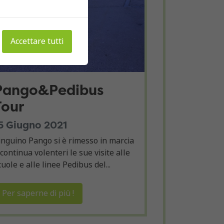
Accettare tutti
Pango&Pedibus
Tour
5 Giugno 2021
inguino Pango si è rimesso in marcia
 continua volenteri le sue visite alle
cuole e alle linee Pedibus del...
Per saperne di più !