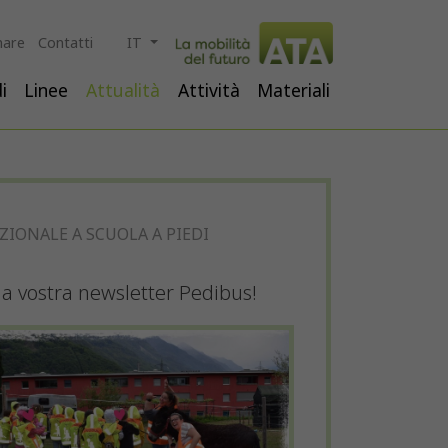
are
Contatti
IT
i
Linee
Attualità
Attività
Materiali
IONALE A SCUOLA A PIEDI
 la vostra newsletter Pedibus!