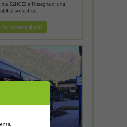
ilota S2HOES all’insegna di una
obilità scolastica...
Per saperne di più !
ienza.