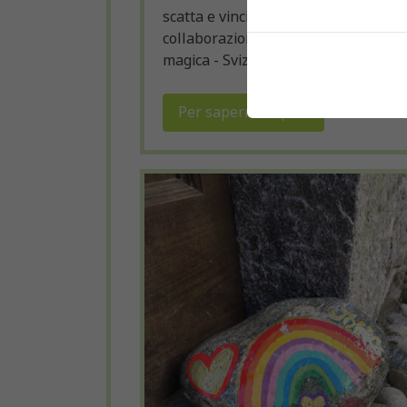
scatta e vinci! svoltosi in
collaborazione con La lanterna
magica - Svizzera. Ligne Bleue...
Per saperne di più !