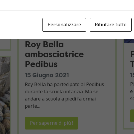
Personalizzare
Rifiutare tutto
Roy Bella
ambasciatrice
Pedibus
1
15 Giugno 2021
P
Roy Bella ha partecipato al Pedibus
e
durante la scuola infanzia. Ma se
s
andare a scuola a piedi fa ormai
parte...
Per saperne di più !