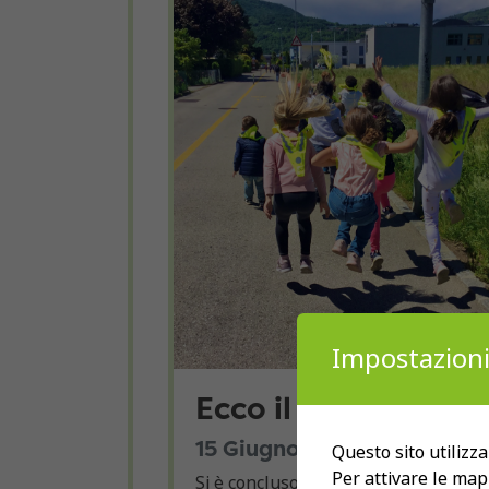
Impostazioni
Ecco il vincitore!
15 Giugno 2021
Questo sito utilizza
Per attivare le map
Si è concluso il concorso Cammina,