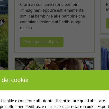
p
Clara e i suoi amici sono bambini
m
immaginari, eppure estremamente
simili ai bambini e alle bambine che
cammiano insieme al Pedibus ogni
giorno.
Per saperne di più !
 dei cookie
 i cookie e consente all'utente di controllare quali abilitare.
pe delle linee Pedibus, è necessario accettare i cookie Esper