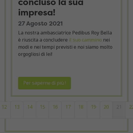
concluso la sua
impresa!
27 Agosto 2021
La nostra ambasciatrice Pedibus Roy Bella
è riuscita a concludere
il suo cammino
nei
modi e nei tempi previsti e noi siamo molto
orgogliosi di lei!
Per saperne di più !
12
13
14
15
16
17
18
19
20
21
2